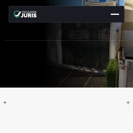
CURSOS & TREINAMENTOS
Formações
que
acompanham
sua
evolução
profissional
C
u
r
s
o
s
e
s
t
r
u
t
u
r
a
d
o
s
p
a
r
a
q
u
e
m
b
u
s
c
a
c
r
e
s
c
i
m
e
n
t
o
c
o
m
d
i
r
e
ç
ã
o
e
c
o
n
s
i
s
t
ê
n
c
i
a
.