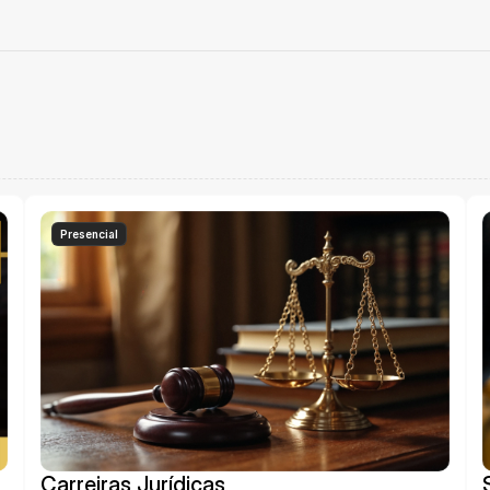
FORMAÇÃO JURÍDICA DE ALTO NÍVEL
 pensados para te preparar para concursos, OAB e carreira ju
com excelência.
Presencial
Carreiras Jurídicas