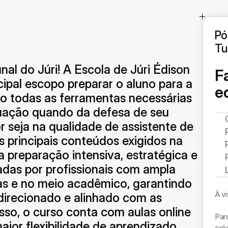
Pó
Tu
nal do Júri! A Escola de Júri Édison 
F
ipal escopo preparar o aluno para a 
e
o todas as ferramentas necessárias 
ação quando da defesa de seu 
 seja na qualidade de assistente de 
principais conteúdos exigidos na 
 preparação intensiva, estratégica e 
adas por profissionais com ampla 
cas e no meio acadêmico, garantindo 
À v
 direcionado e alinhado com as 
so, o curso conta com aulas online 
Par
ior flexibilidade de aprendizado, 
créd