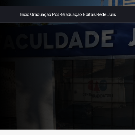
Início
Graduação
Pós-Graduação
Editais
Rede Juris
Início
Graduação
Pós-Graduação
Editais
Rede Juris
acompanham
fissional
c
o
m
d
i
r
e
ç
ã
o
e
c
o