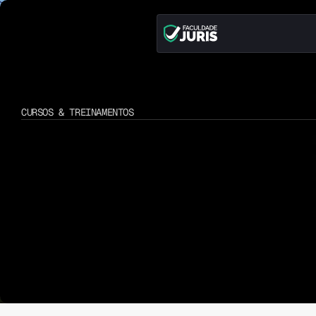
CURSOS & TREINAMENTOS
Formações
que
sua
evolução
pro
C
u
r
s
o
s
e
s
t
r
u
t
u
r
a
d
o
s
p
a
r
a
q
u
e
m
b
u
s
c
a
c
r
e
s
c
i
m
e
n
t
o
n
s
i
s
t
ê
n
c
i
a
.