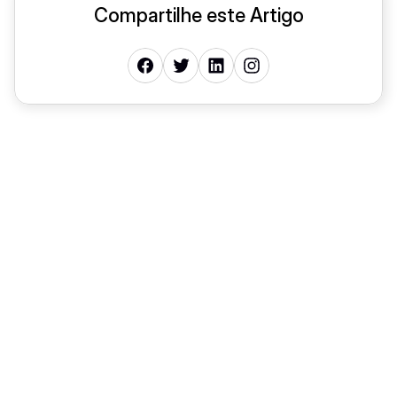
Compartilhe este Artigo
Carreira
22 de abr. de 2026
O futuro da carreira jurídica em 2026: o que 
mudou e como se preparar
Direito na Pratica
10 de nov. de 2025
Direito na prática: por que a formação 
tradicional já não é suficiente