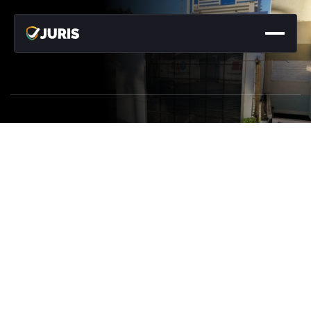
BLOG
Direito
na
prática:
por
que
a
formação
tradicional
já
não
é
suficiente